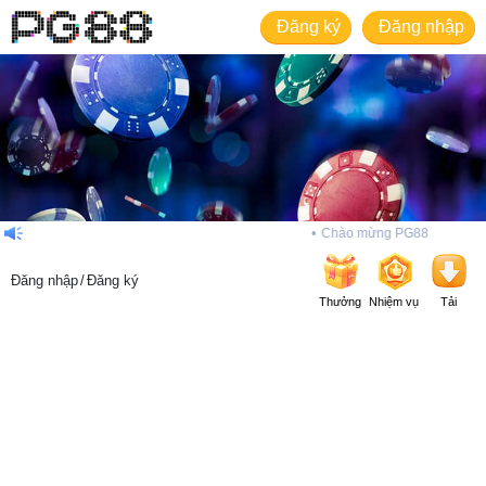
Đăng ký
Đăng nhập
Chào mừng PG88
Đăng nhập
/
Đăng ký
Thưởng
Nhiệm vụ
Tải